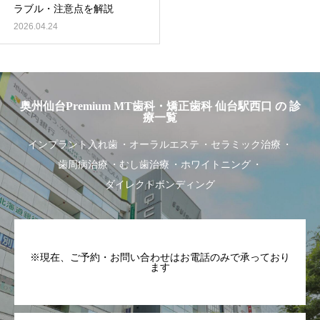
ラブル・注意点を解説
2026.04.24
奥州仙台Premium MT歯科・矯正歯科 仙台駅西口 の 診
療一覧
インプラント入れ歯
オーラルエステ
セラミック治療
歯周病治療
むし歯治療
ホワイトニング
ダイレクトボンディング