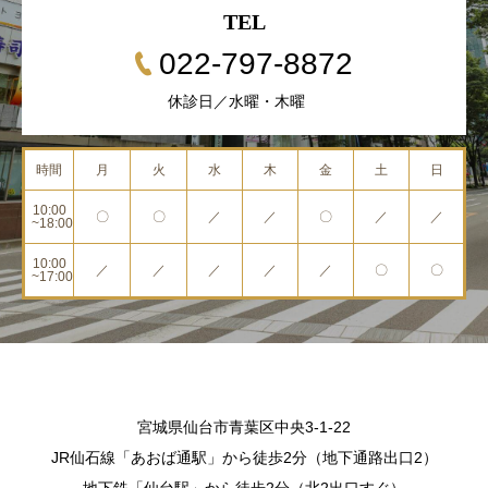
TEL
022-797-8872
休診日／水曜・木曜
時間
月
火
水
木
金
土
日
10:00
〇
〇
／
／
〇
／
／
~18:00
10:00
／
／
／
／
／
〇
〇
~17:00
宮城県仙台市青葉区中央3-1-22
JR仙石線「あおば通駅」から徒歩2分（地下通路出口2）