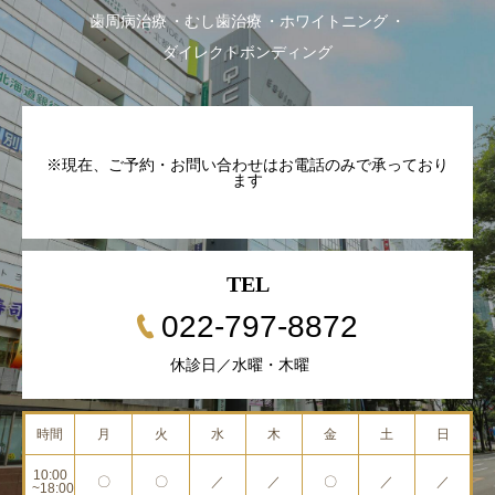
歯周病治療
むし歯治療
ホワイトニング
ダイレクトボンディング
TEL
022-797-8872
休診日／水曜・木曜
時間
月
火
水
木
金
土
日
10:00
〇
〇
／
／
〇
／
／
~18:00