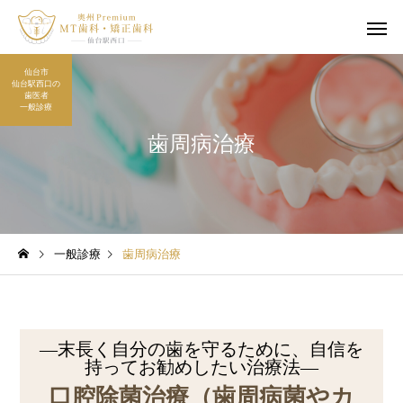
仙台市
仙台駅西口の
歯医者
一般診療
歯周病治療
一般診療
歯周病治療
―末長く自分の歯を守るために、自信を
持ってお勧めしたい治療法―
口腔除菌治療
（歯周病菌やカ