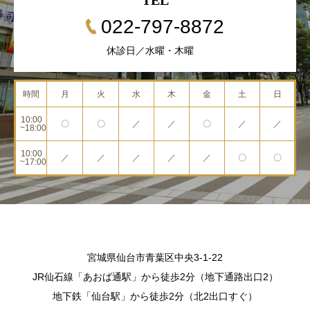
TEL
022-797-8872
休診日／水曜・木曜
時間
月
火
水
木
金
土
日
10:00
〇
〇
／
／
〇
／
／
~18:00
10:00
／
／
／
／
／
〇
〇
~17:00
宮城県仙台市青葉区中央3-1-22
JR仙石線「あおば通駅」から徒歩2分（地下通路出口2）
地下鉄「仙台駅」から徒歩2分（北2出口すぐ）