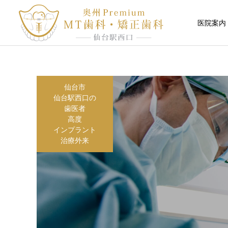
医院案内
仙台市
仙台駅西口の
歯医者
高度
インプラント
治療外来