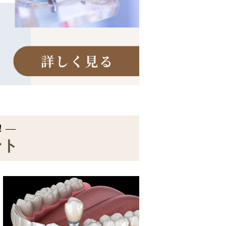
！―
ント